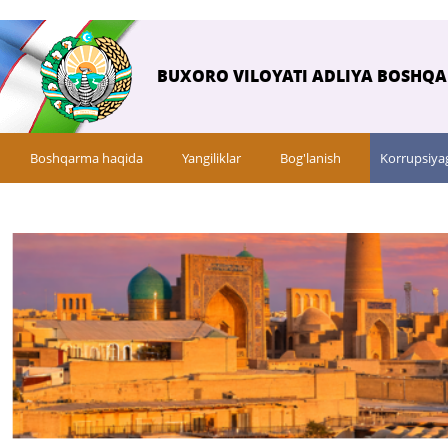
BUXORO VILOYATI ADLIYA BOSHQ
Boshqarma haqida
Yangiliklar
Bog'lanish
Korrupsiya
Savol-javob