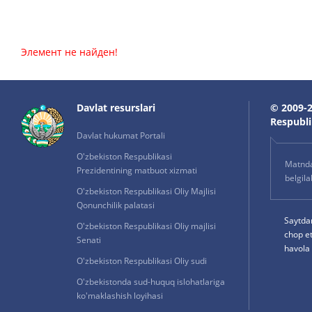
Элемент не найден!
Davlat resurslari
© 2009-2
Respublik
Davlat hukumat Portali
O'zbekiston Respublikasi
Matnda 
Prezidentining matbuot xizmati
belgil
O'zbekiston Respublikasi Oliy Majlisi
Qonunchilik palatasi
Saytda
O'zbekiston Respublikasi Oliy majlisi
chop e
Senati
havola 
O'zbekiston Respublikasi Oliy sudi
O'zbekistonda sud-huquq islohatlariga
ko'maklashish loyihasi