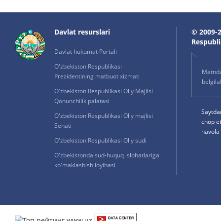
Davlat resurslari
© 2009-2
Respublik
Davlat hukumat Portali
O'zbekiston Respublikasi
Matnda 
Prezidentining matbuot xizmati
belgil
O'zbekiston Respublikasi Oliy Majlisi
Qonunchilik palatasi
Saytda
O'zbekiston Respublikasi Oliy majlisi
chop e
Senati
havola 
O'zbekiston Respublikasi Oliy sudi
O'zbekistonda sud-huquq islohatlariga
ko'maklashish loyihasi