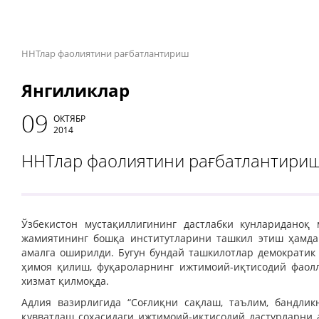
ННТлар фаолиятини рағбатлантириш
Янгиликлар
09
ОКТЯБР
2014
ННТлар фаолиятини рағбатлантири
Ўзбекистон мустақиллигининг дастлабки кунлариданоқ
жамиятининг бошқа институтларини ташкил этиш ҳамда
амалга оширилди. Бугун бундай ташкилотлар демократик
ҳимоя қилиш, фуқароларнинг ижтимоий-иқтисодий фаол
хизмат қилмоқда.
Адлия вазирлигида “Соғлиқни сақлаш, таълим, бандли
қувватлаш соҳасидаги ижтимоий-иқтисодий дастурларни