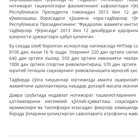
нотижорат ташкилотлари фаолиятининг кафолатлари тўғр
Республикаси Президенти томонидан 2013 йил 12 де
кўмаклашиш борасидаги қўшимча чора-тадбирлар тўғ
Республикаси Президентининг “Фуқаролик жамияти инст
тадбирлар тўғрисида” 2013 йил 12 декабрдаги қарори
қонуности ҳужжатлари қабул қилинган.
Бу соҳада олиб борилган ислоҳотлар натижасида ННТлар сон
8100 дан, яъни 16 % ошди. Уларнинг 220 дан ортиғи соғли
640 дан ортиғи ёшлар, 550 дан ортиғи имконияти чеклан
1000 дан ортиғи спортни ривожлантириш, 570 дан ортиғи
юритиб тегишли соҳаларнинг ривожланишига муносиб ҳис
Тадбирда сўзга чиққанлар юртимизда амалга оширилаёт
жамиятини шакллантириш нақадар долзарб масала эканлиг
Давра суҳбатида нодавлат нотижорат ташкилотларининг
қатламларини ижтимоий қўллаб-қувватлаш соҳасида
муаммолари ва таклифлари юзасидан фикрлар алмашилди
борада ўзларини қизиқтирган саволларига атрофлича жаво