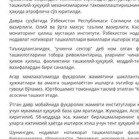
ташкилий-ҳуқуқий механизмларини такомиллаштиришнинг 
ҳақида атрофлича сўз юритилди.
Давра суҳбатида Ўзбекистон Республикаси Соғлиқни 
вазирлиги, Олий ва ўрта махсус таълим вазирлиги, К
мониторинг қилиш мустақил институти, Ўзбекистон но
нодавлат нотижорат ташкилотлари вакиллари иштирок этд
Таъкидланганидек, “учинчи сектор” деб ном олган 
ташкилотларини тобора ривожлантириш, уларнинг чина
ҳимоя қилиш, фаолиятини ташкилий-ҳуқуқий, моддий-т
вазифалардан бири саналади.
Агар мамлакатимизда фуқаролик жамиятини шаклланти
ҳужжатлари ва амалга оширилаётган ишларга эътибор қар
гувоҳи бўламиз. Юртбошимиз томонидан таклиф этилган “К
асосини ташкил этади.
Ўтган давр мобайнида фуқаролик жамияти институтлари 
учун мукаммал ҳуқуқий база ҳам яратилди. Жумладан, Ас
киритилиб, 58-моддада эса, жамоат бирлашмаларининг
уларга ижтимоий ҳаётда иштирок этиш учун тенг ҳуқуқий 
Шунингдек, нодавлат нотижорат ташкилотлари фаол
бирлашмалари тўғрисида”ги, “Нодавлат нотижорат ташки