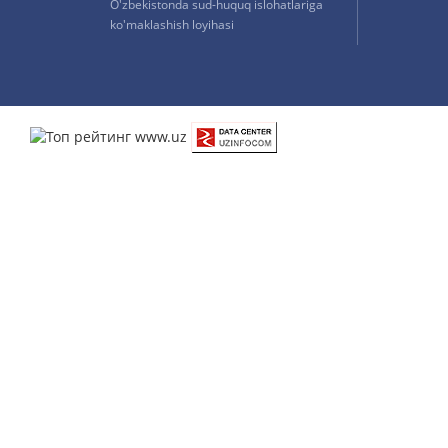
O'zbekistonda sud-huquq islohatlariga
ko'maklashish loyihasi