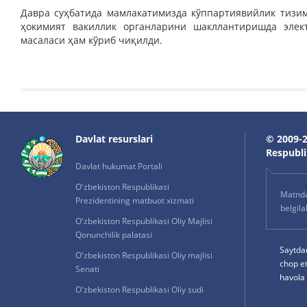
Давра суҳбатида мамлакатимизда кўппартиявийлик тизи
ҳокимият вакиллик органларини шакллантиришда эле
масаласи ҳам кўриб чиқилди.
Davlat resurslari
© 2009-2
Respublik
Davlat hukumat Portali
O'zbekiston Respublikasi
Matnda 
Prezidentining matbuot xizmati
belgil
O'zbekiston Respublikasi Oliy Majlisi
Qonunchilik palatasi
Saytda
O'zbekiston Respublikasi Oliy majlisi
chop e
Senati
havola 
O'zbekiston Respublikasi Oliy sudi