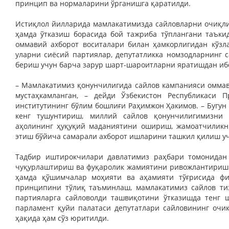
принцип ва нормаларини ўрганишга қаратилди.
Истиқлол йилларида мамлакатимизда сайловларни очиқли
ҳамда ўтказиш борасида бой тажриба тўплангани таъки
оммавий ахборот воситалари билан ҳамкорлигидан кўзл
уларни сиёсий партиялар, депутатликка номзодларнинг
бериш учун барча зарур шарт-шароитларни яратишдан ибо
– Мамлакатимиз қонунчилигида сайлов кампанияси оммав
мустаҳкамланган, – дейди Ўзбекистон Республикаси 
институтининг бўлим бошлиғи Раҳимжон Ҳакимов. – Бугун
кенг тушунтириш, миллий сайлов қонунчилигимизни 
аҳолининг ҳуқуқий маданиятини ошириш, жамоатчиликни
этиш бўйича самарали ахборот ишларини ташкил қилиш у
Тадбир иштирокчилари давлатимиз раҳбари томонидан 
чуқурлаштириш ва фуқаролик жамиятини ривожлантириш 
ҳамда қўшимчалар моҳияти ва аҳамияти тўғрисида фи
принципини тўлиқ таъминлаш, мамлакатимиз сайлов ти
партияларга сайловолди ташвиқотини ўтказишда тенг ш
парламент қуйи палатаси депутатлари сайловининг оч
ҳақида ҳам сўз юритилди.