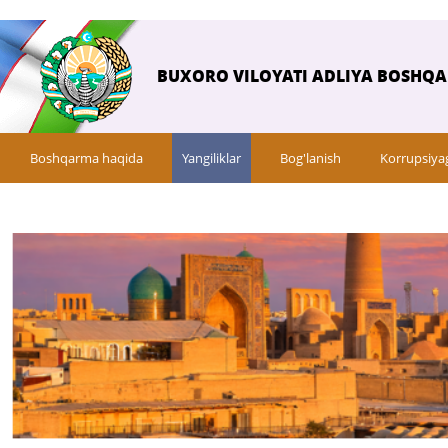
BUXORO VILOYATI ADLIYA BOSHQ
Boshqarma haqida
Yangiliklar
Bog'lanish
Korrupsiya
Savol-javob