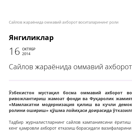
Сайлов жараёнида оммавий ахборот воситаларининг роли
Янгиликлар
16
ОКТЯБР
2014
Сайлов жараёнида оммавий ахборот
Ўзбекистон мустақил босма оммавий ахборот вос
ривожлантириш жамоат фонди ва Фуқаролик жамия
«Мамлакатни модернизация қилиш ва кучли демок
ролини ошириш» қўшма лойиҳаси доирасида ўтказилга
Тадбир журналистларнинг сайлов кампаниясини ёритиш
кенг қамровли ахборот етказиш борасидаги вазифаларини