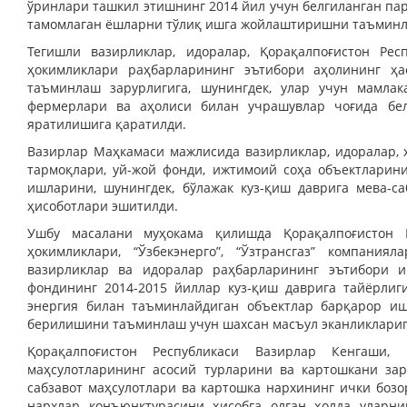
ўринлари ташкил этишнинг 2014 йил учун белгиланган п
тамомлаган ёшларни тўлиқ ишга жойлаштиришни таъминл
Тегишли вазирликлар, идоралар, Қорақалпоғистон Рес
ҳокимликлари раҳбарларининг эътибори аҳолининг ҳ
таъминлаш зарурлигига, шунингдек, улар учун мамла
фермерлари ва аҳолиси билан учрашувлар чоғида бел
яратилишига қаратилди.
Вазирлар Маҳкамаси мажлисида вазирликлар, идоралар,
тармоқлари, уй-жой фонди, ижтимоий соҳа объектлари
ишларини, шунингдек, бўлажак куз-қиш даврига мева-с
ҳисоботлари эшитилди.
Ушбу масалани муҳокама қилишда Қорақалпоғистон 
ҳокимликлари, “Ўзбекэнерго”, “Ўзтрансгаз” компания
вазирликлар ва идоралар раҳбарларининг эътибори и
фондининг 2014-2015 йиллар куз-қиш даврига тайёрлиг
энергия билан таъминлайдиган объектлар барқарор ишл
берилишини таъминлаш учун шахсан масъул эканликлариг
Қорақалпоғистон Республикаси Вазирлар Кенгаши,
маҳсулотларининг асосий турларини ва картошкани за
сабзавот маҳсулотлари ва картошка нархининг ички бозор
нархлар конъюнктурасини ҳисобга олган ҳолда уларни