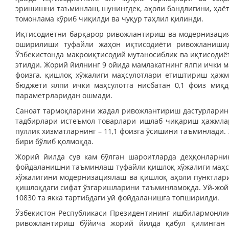
эришишни таъминлаш, шунингдек, аҳоли бандлигини, ҳаё
томонлама кўриб чиқилди ва чуқур таҳлил қилинди.
Иқтисодиётни барқарор ривожлантириш ва модернизация
оширилиши туфайли жаҳон иқтисодиёти ривожланишид
Ўзбекистонда макроиқтисодий мутаносиблик ва иқтисоди
этилди. Жорий йилнинг 9 ойида мамлакатнинг ялпи ички ма
фоизга, қишлоқ хўжалиги маҳсулотлари етиштириш ҳажми
бюджети ялпи ички маҳсулотга нисбатан 0,1 фоиз миқ
параметрларидан ошмади.
Саноат тармоқларини жадал ривожлантириш дастурларин
тадбирлари истеъмол товарлари ишлаб чиқариш ҳажмлари
пуллик хизматларнинг – 11,1 фоизга ўсишини таъминлади
бири бўлиб қолмоқда.
Жорий йилда сув кам бўлган шароитларда деҳқонларни
фойдаланишни таъминлаш туфайли қишлоқ хўжалиги маҳс
хўжалигини модернизациялаш ва қишлоқ аҳоли пунктлар
қишлоқдаги сифат ўзгаришларини таъминламоқда. Уй-жой
10830 та якка тартибдаги уй фойдаланишга топширилди.
Ўзбекистон Республикаси Президентининг ишбилармонлик
ривожлантириш бўйича жорий йилда қабул қилинган