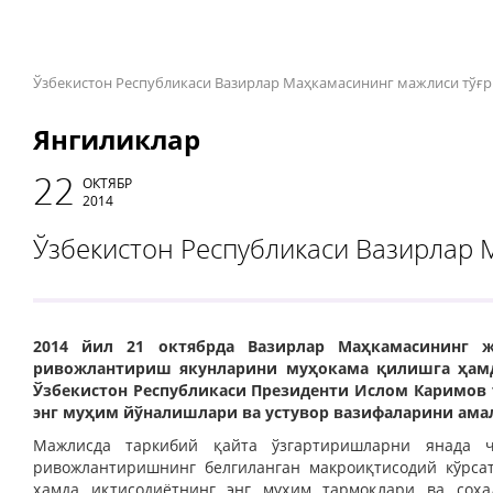
Ўзбекистон Республикаси Вазирлар Маҳкамасининг мажлиси тўғр
Янгиликлар
22
ОКТЯБР
2014
Ўзбекистон Республикаси Вазирлар 
2014 йил 21 октябрда Вазирлар Маҳкамасининг 
ривожлантириш якунларини муҳокама қилишга ҳамд
Ўзбекистон Республикаси Президенти Ислом Каримов 
энг муҳим йўналишлари ва устувор вазифаларини ама
Мажлисда таркибий қайта ўзгартиришларни янада ч
ривожлантиришнинг белгиланган макроиқтисодий кўрсат
ҳамда иқтисодиётнинг энг муҳим тармоқлари ва соҳа