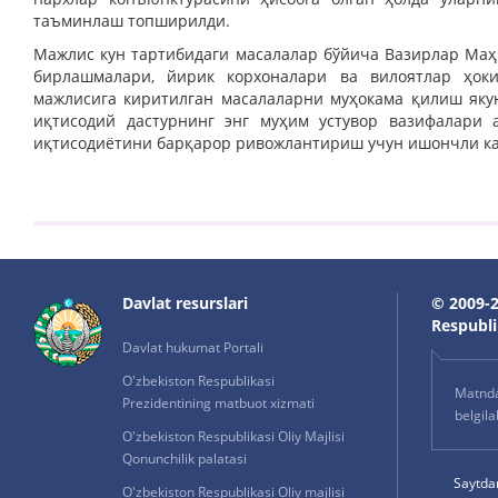
таъминлаш топширилди.
Мажлис кун тартибидаги масалалар бўйича Вазирлар Маҳк
бирлашмалари, йирик корхоналари ва вилоятлар ҳоки
мажлисига киритилган масалаларни муҳокама қилиш яку
иқтисодий дастурнинг энг муҳим устувор вазифалари 
иқтисодиётини барқарор ривожлантириш учун ишончли ка
Davlat resurslari
© 2009-2
Respublik
Davlat hukumat Portali
O'zbekiston Respublikasi
Matnda 
Prezidentining matbuot xizmati
belgil
O'zbekiston Respublikasi Oliy Majlisi
Qonunchilik palatasi
Saytda
O'zbekiston Respublikasi Oliy majlisi