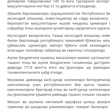
долларлик товарларнинг 143 та янги турларини экспор
маҳсулотларини илк бор 51 та давлатга етказдилар.
Хўжалик бирлашмалари, Қорақалпоғистон Республикаси В
иқтисодий алоқалар, инвестициялар ва савдо вазирлиги,
берилаётган маҳсулотларни ишлаб чиқариш ҳажмлари 
сафарбар этиш ишларини кучайтириш зарурлигига қарати
Иқтисодиёт вазирлигига, Ташқи иқтисодий алоқалар, инв
билан биргаликда республикага замонавий бўлмаган, маъ
қўймаслик, шунингдек, импорт бўйича олиб келинади
юзасидан таклифлар тайёрлаш ва киритиш топширилди.
Аҳоли бандлигини ошириш масалалари мажлис қатнашчила
ташкил этиш ва аҳоли бандлигини таъминлаш дастурин
даврида 777,8 мингта янги иш ўринлари, шу жумладан
таъминланганлиги қайд этилди.
Муҳокама давомида касб-ҳунар коллежлари битирувчил
камчиликлар учун республиканинг бир қанча туманл
камчиликларни бартараф этиш ва касб-ҳунар коллежлар
иш ўринларини қўшимча равишда ташкил этишни таъминл
Меҳнат ва аҳолини ижтимоий муҳофаза қилиш вазирлиг
туманлар ва шаҳарлар ҳокимликлари, тижорат банклари,