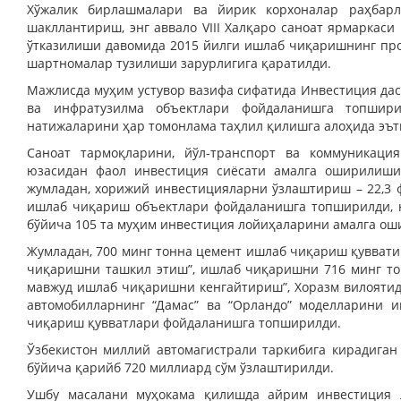
Хўжалик бирлашмалари ва йирик корхоналар раҳбарл
шакллантириш, энг аввало VIII Халқаро саноат ярмаркаси
ўтказилиши давомида 2015 йилги ишлаб чиқаришнинг пр
шартномалар тузилиши зарурлигига қаратилди.
Мажлисда муҳим устувор вазифа сифатида Инвестиция да
ва инфратузилма объектлари фойдаланишга топшири
натижаларини ҳар томонлама таҳлил қилишга алоҳида эът
Саноат тармоқларини, йўл-транспорт ва коммуникац
юзасидан фаол инвестиция сиёсати амалга оширилиши 
жумладан, хорижий инвестицияларни ўзлаштириш – 22,3 ф
ишлаб чиқариш объектлари фойдаланишга топширилди, 
бўйича 105 та муҳим инвестиция лойиҳаларини амалга ош
Жумладан, 700 минг тонна цемент ишлаб чиқариш қувватиг
чиқаришни ташкил этиш”, ишлаб чиқаришни 716 минг то
мавжуд ишлаб чиқаришни кенгайтириш”, Хоразм вилоятида
автомобилларнинг “Дамас” ва “Орландо” моделларини 
чиқариш қувватлари фойдаланишга топширилди.
Ўзбекистон миллий автомагистрали таркибига кирадига
бўйича қарийб 720 миллиард сўм ўзлаштирилди.
Ушбу масалани муҳокама қилишда айрим инвестиция 