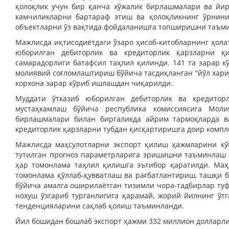
қолоқлик учун бир қанча хўжалик бирлашмалари ва йир
камчиликларни бартараф этиш ва қолоқликнинг ўрнини
объектларни ўз вақтида фойдаланишга топширишни таъми
Мажлисда иқтисодиётдаги ўзаро ҳисоб-китобларнинг ҳола
юборилган дебиторлик ва кредиторлик қарзларни қи
самарадорлиги батафсил таҳлил қилинди. 141 та зарар к
молиявий соғломлаштириш бўйича тасдиқланган “йўл хари
корхона зарар кўриб ишлашдан чиқарилди.
Муддати ўтказиб юборилган дебиторлик ва кредитор
мустаҳкамлаш бўйича республика комиссиясига Моли
бирлашмалари билан биргаликда айрим тармоқларда ва
кредиторлик қарзларни тубдан қисқартиришга доир комп
Мажлисда маҳсулотларни экспорт қилиш ҳажмларини кў
тутилган прогноз параметрларига эришишни таъминлаш 
ҳар томонлама таҳлил қилишга эътибор қаратилди. Ма
томонлама қўллаб-қувватлаш ва рағбатлантириш, ташқи
бўйича амалга оширилаётган тизимли чора-тадбирлар туф
нохуш ўзгариб турганлигига қарамай, жорий йилнинг ўт
тенденцияларини сақлаб қолиш таъминланди.
Йил бошидан бошлаб экспорт ҳажми 332 миллион долларлик 