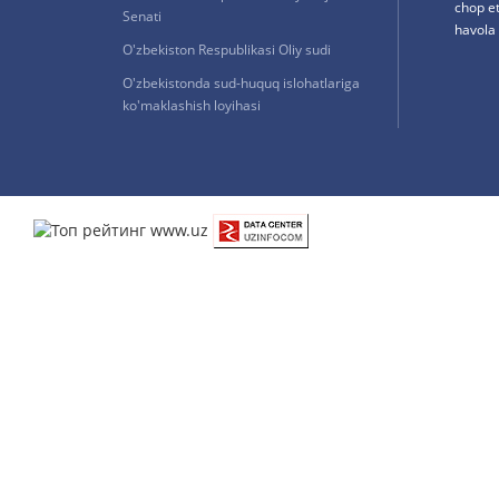
chop e
Senati
havola 
O'zbekiston Respublikasi Oliy sudi
O'zbekistonda sud-huquq islohatlariga
ko'maklashish loyihasi