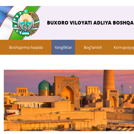
BUXORO VILOYATI ADLIYA BOSHQ
Boshqarma haqida
Yangiliklar
Bog'lanish
Korrupsiya
Savol-javob