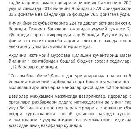
тадбирларнинг амалга оширилиши кичик бизнеснинг 20,2
улуши саноатда 2013 йилнинг 9 ойидаги 27,9 фоиздан жори
33,2 фоизгача ва бандликда 76 фоиздан 76,5 фоизгача ўсди.
Кичик бизнес субъектларига 224 та давлат активлари сот
берилди. Тижорат банклари томонидан умумий суммаси 7,3
кўп кредитлар ва микрокредитлар берилди. Бугунги кунда
фоизи статистика ҳисоботларини электрон шаклда топ
электрон усулда расмийлаштирилмоқда.
Аҳолини ижтимоий муҳофаза қилишни кучайтириш масал
йилнинг 1 сентябридан бошлаб бюджет соҳаси ходимлар
1,12 баравар оширилди.
"Соғлом бола йили" Давлат дастури доирасида оналик в
ёшларни жисмоний тарбия ва спорт билан шуғулланишга 
молиялаштиришга барча манбалар ҳисобидан 4,2 триллион
Вазирлар Маҳкамаси мажлисида вазирликлар, идоралар, 
органлари раҳбарлари олдига иқтисодиётни ва унинг т
учун белгиланган прогноз параметрларига эришишни сўз
юқори суръатларини сақлаб қолишни назарда тутга
ислоҳотларни чуқурлаштириш ва мамлакатнинг иқтисо
юзасидан аниқ вазифалар қўйилди.