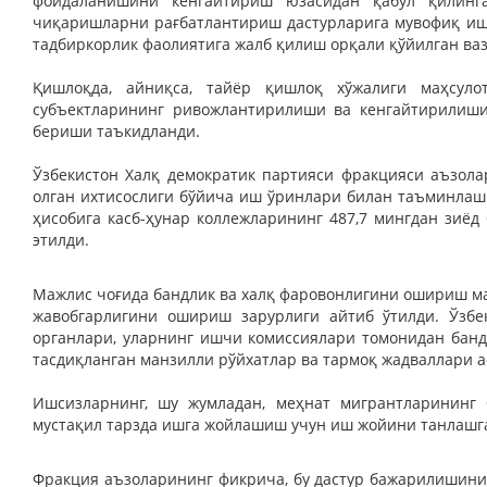
фойдаланишини кенгайтириш юзасидан қабул қилинга
чиқаришларни рағбатлантириш дастурларига мувофиқ иш
тадбиркорлик фаолиятига жалб қилиш орқали қўйилган ва
Қишлоқда, айниқса, тайёр қишлоқ хўжалиги маҳсул
субъектларининг ривожлантирилиши ва кенгайтирилиши
бериши таъкидланди.
Ўзбекистон Халқ демократик партияси фракцияси аъзол
олган ихтисослиги бўйича иш ўринлари билан таъминлашг
ҳисобига касб-ҳунар коллежларининг 487,7 мингдан зиё
этилди.
Мажлис чоғида бандлик ва халқ фаровонлигини ошириш м
жавобгарлигини ошириш зарурлиги айтиб ўтилди. Ўзбе
органлари, уларнинг ишчи комиссиялари томонидан банд
тасдиқланган манзилли рўйхатлар ва тармоқ жадваллари а
Ишсизларнинг, шу жумладан, меҳнат мигрантларининг 
мустақил тарзда ишга жойлашиш учун иш жойини танлашга
Фракция аъзоларининг фикрича, бу дастур бажарилишин