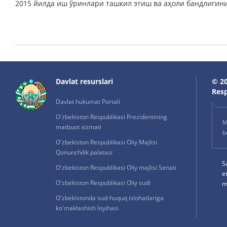
2015 йилда иш ўринлари ташкил этиш ва аҳоли бандлигин
Davlat resurslari
© 20
Resp
Davlat hukumat Portali
O'zbekiston Respublikasi Prezidentining
M
matbuot xizmati
b
O'zbekiston Respublikasi Oliy Majlisi
Qonunchilik palatasi
S
O'zbekiston Respublikasi Oliy majlisi Senati
e
O'zbekiston Respublikasi Oliy sudi
m
O'zbekistonda sud-huquq islohatlariga
ko'maklashish loyihasi