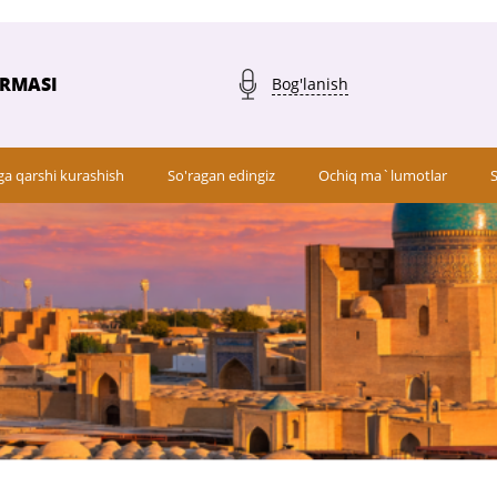
ARMASI
Bog'lanish
ga qarshi kurashish
So'ragan edingiz
Ochiq ma`lumotlar