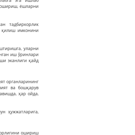
лабга эга ишлаб
 ошириш, ёшларни
ан тадбиркорлик
д қилиш имконини
штиришга, уларни
анган иш ўринлари
ши эканлиги қайд
ият органларининг
мият ва бошқарув
вишда, ҳар ойда,
ун ҳужжатларига,
дорлигини ошириш