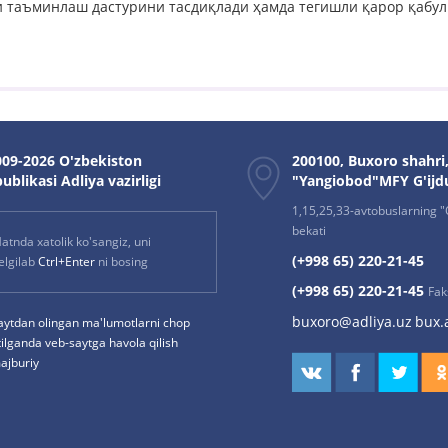
и таъминлаш дастурини тасдиқлади ҳамда тегишли қарор қабул
09-2026 O'zbekiston
200100, Buxoro shahri
ublikasi Adliya vazirligi
"Yangiobod"MFY G'ijd
1,15,25,33-avtobuslarning "O
bekati
atnda xatolik ko'sangiz, uni
(+998 65) 220-21-45
elgilab
Ctrl+Enter
ni bosing
(+998 65) 220-21-45
Fak
buxoro@adliya.uz
bux.
aytdan olingan ma'lumotlarni chop
tilganda veb-saytga havola qilish
ajburiy