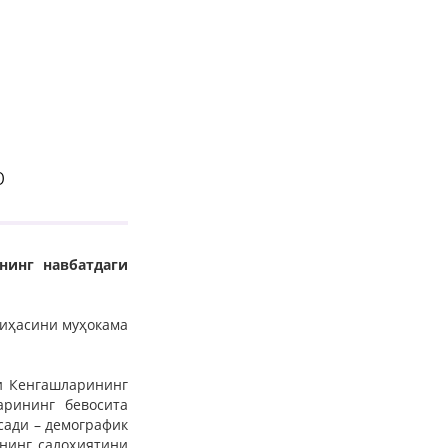
р
нинг навбатдаги
йиҳасини муҳокама
и Кенгашларининг
арининг бевосита
сади – демографик
ининг салоҳиятини