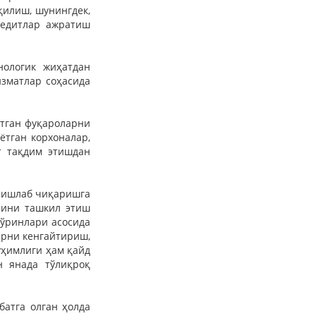
қилиш, шунингдек,
редитлар ажратиш
ологик жиҳатдан
зматлар соҳасида
тган фуқароларни
ётган корхоналар,
т тақдим этишдан
т ишлаб чиқаришга
рини ташкил этиш
 ўринлари асосида
арни кенгайтириш,
ҳимлиги ҳам қайд
н янада тўлиқроқ
атга олган ҳолда