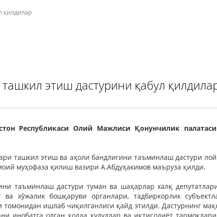
л қилдилар
 ташкил этиш дастурини қабул қилдила
истон Республикаси Олий Мажлиси Қонунчилик палатаси
лари ташкил этиш ва аҳоли бандлигини таъминлаш дастури ло
моий муҳофаза қилиш вазири А.Абдуҳакимов маъруза қилди.
ини таъминлаш дастури туман ва шаҳарлар халқ депутатлар
т ва хўжалик бошқаруви органлари, тадбиркорлик субъектл
 томонидан ишлаб чиқилганлиги қайд этилди. Дастурнинг мақ
ни инобатга олган ҳолда ҳудудлар ва иқтисодиёт тармоқлар