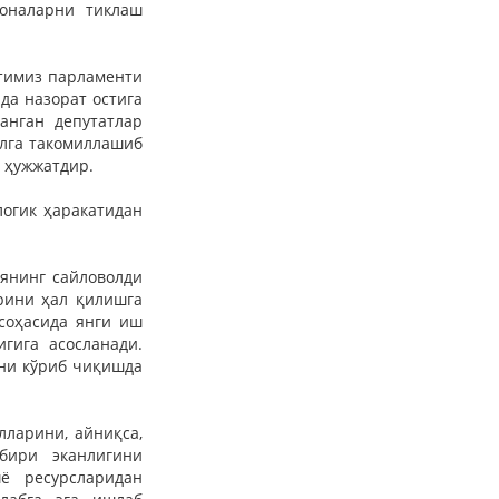
хоналарни тиклаш
тимиз парламенти
да назорат остига
анган депутатлар
илга такомиллашиб
б ҳужжатдир.
логик ҳаракатидан
иянинг сайловолди
рини ҳал қилишга
соҳасида янги иш
гига асосланади.
рни кўриб чиқишда
ларини, айниқса,
бири эканлигини
ё ресурсларидан