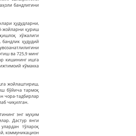
аҳоли бандлигини
члари ҳудудларни,
уй-жойларни қуриш
қишлоқ хўжалиги
 бандлик ҳудудий
увозанатлилигини
тиш ва 725,9 минг
ар кишининг ишга
 ижтимоий кўмакка
шга жойлаштириш,
иш бўйича тармоқ
ан чора-тадбирлар
лаб чиқилган.
тининг энг муҳим
лар. Дастур янги
улардан тўлароқ
ий, коммуникацион