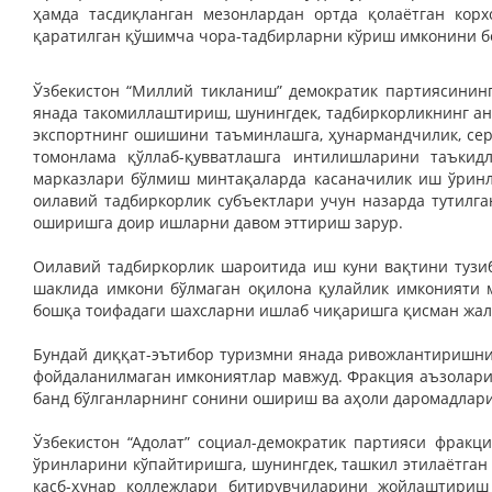
ҳамда тасдиқланган мезонлардан ортда қолаётган корх
қаратилган қўшимча чора-тадбирларни кўриш имконини б
Ўзбекистон “Миллий тикланиш” демократик партиясининг
янада такомиллаштириш, шунингдек, тадбиркорликнинг а
экспортнинг ошишини таъминлашга, ҳунармандчилик, се
томонлама қўллаб-қувватлашга интилишларини таъкид
марказлари бўлмиш минтақаларда касаначилик иш ўринл
оилавий тадбиркорлик субъектлари учун назарда тутилг
оширишга доир ишларни давом эттириш зарур.
Оилавий тадбиркорлик шароитида иш куни вақтини тузи
шаклида имкони бўлмаган оқилона қулайлик имконияти м
бошқа тоифадаги шахсларни ишлаб чиқаришга қисман жал
Бундай диққат-эътибор туризмни янада ривожлантиришни
фойдаланилмаган имкониятлар мавжуд. Фракция аъзолари
банд бўлганларнинг сонини ошириш ва аҳоли даромадлар
Ўзбекистон “Адолат” социал-демократик партияси фракц
ўринларини кўпайтиришга, шунингдек, ташкил этилаётган 
касб-ҳунар коллежлари битирувчиларини жойлаштириш