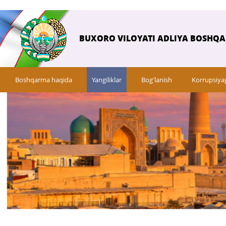
BUXORO VILOYATI ADLIYA BOSHQ
Boshqarma haqida
Yangiliklar
Bog'lanish
Korrupsiya