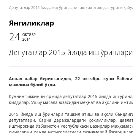
Депутатлар 2015 йилда иш ўринлари ташкил этиш дастурини қабу
Янгиликлар
24
ОКТЯБР
2014
Депутатлар 2015 йилда иш ўринлари
Аввал хабар берилганидек, 22 октябрь куни Ўзбек
мажлиси бўлиб ўтди.
Куннинг иккинчи ярмида депутатлар 2015 йилда иш ўрин
қилдилар. Ушбу масала юзасидан меҳнат ва аҳолини ижти
2015 йилда иш ўринлари ташкил этиш ва аҳоли бандлиг
депутатлари, барча даражалардаги ҳокимликлар, давла
иштирокида Ўзбекистон Республикаси Вазирлар Маҳкамаси
омилларни ҳамда иқтисодиётдаги тузилмавий ўзгаришлар