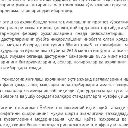
лларини ривожлантиришга ҳар томонлама кўмаклашиш орқали 
рларни амалга оширишдан иборатдир.
л этиш ва аҳоли бандлигини таъминлашнинг прогноз кўрсатки
ндустриал ривожлантириш, қишлоқ жойларда якка тартибдаги 
армоқли фермер хўжаликларини янада ривожлантириш, 
астурларининг рўёбга чиқарилишини инобатга олган ҳолда,
, меҳнат бозорида иш кучига бўлган талаб ва таклифнинг м
ҳудудлар ва йўналишлар бўйича 261,6 мингта иш ўрни ташкил э
ди. Умуман олганда, дастурнинг бажарилиши 987,5 минг наф
арининг битирувчиларини, аёллар, ногиронлар ва аҳолининг
эътибор қаратилади.
 технологик янгилаш, аҳолининг эҳтиёжманд қатламларини и
р фаол ҳамда аниқ мақсадли чора-тадбирларни амалга ошир
ва шаҳарлар кесимида ишлаб чиқилди. Дастурда назарда тутилг
абларига ва ушбу соҳадаги халқаро стандартларга мувофиқ иш
лигини таъминлаш Ўзбекистон ижтимоий-иқтисодий тараққиё
а сифатини оширишнинг муҳим шарти эканлигини таъкидлади
 қувватларини модернизация қилиш, қайта жиҳозлаш ва 
соҳасида кичик бизнесни жадал ривожлантириш, инфратузилмав