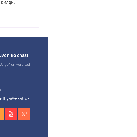
 қилди.
,
uvon ko'chasi
siyo" universiteti
s
adliya@exat.uz