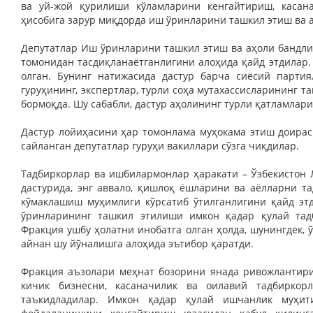
ва уй-жой қурилиши кўламларини кенгайтириш, касан
ҳисобига зарур миқдорда иш ўринларини ташкил этиш ва 
Депутатлар Иш ўринларини ташкил этиш ва аҳоли бандли
томонидан тасдиқланаётганлигини алоҳида қайд этдилар.
олган. Бунинг натижасида дастур барча сиёсий партия
гуруҳининг, экспертлар, турли соҳа мутахассисларининг 
бормоқда. Шу сабабли, дастур аҳолининг турли қатламлар
Дастур лойиҳасини ҳар томонлама муҳокама этиш доирас
сайланган депутатлар гуруҳи вакиллари сўзга чиқдилар.
Тадбиркорлар ва ишбилармонлар ҳаракати – Ўзбекистон 
дастурида, энг аввало, қишлоқ ёшларини ва аёлларни т
кўмаклашиш муҳимлиги кўрсатиб ўтилганлигини қайд эт
ўринларининг ташкил этилиши имкон қадар қулай тадб
Фракция ушбу ҳолатни инобатга олган ҳолда, шунингдек,
айнан шу йўналишга алоҳида эътибор қаратди.
Фракция аъзолари меҳнат бозорини янада ривожлантири
кичик бизнесни, касаначилик ва оилавий тадбиркор
таъкидладилар. Имкон қадар қулай ишчанлик муҳит