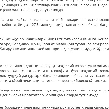
н қонун ҳужжатларига, истеъмол товарлари бозорида та
 ўринларини ташкил этишда кичик бизнеснинг ролини янада
зифани ҳал этиш назарда тутилмоқда.
отларини қайта ишлаш ва ишлаб чиқаришга ихтисослашг
 кейинги йилда 127,5 мингдан зиёд кишини иш билан бан
ари касб-ҳунар коллежларининг битирувчиларини ишга жойла
а урғу бердилар. Шу муносабат билан бўш турган ва захирал
д битирувчисини ишга жойлаштириш дастурнинг муҳим йўнали
асалаларининг ҳал этилиши учун маҳаллий ижро этувчи ҳоким
кистон ХДП фракциясининг таклифига кўра, маҳаллий ҳоки
лик ҳудудий дастурлари бажарилишининг бориши мунтазам ра
сосида кўриб чиқилади ва тегишли чора-тадбирлар кўрилади.
бандлигини таъминлаш, шунингдек, меҳнат тўғрисидаги қон
 доир бепул маслаҳатлар бериш ҳам назарда тутилмоқда.
инг боришини реал вақт режимида мониторинг қилиш самара