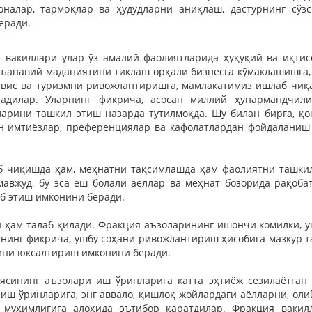
оналар, тармоқлар ва ҳудудларни аниқлаш, дастурнинг сўз
еради.
 вакиллари улар ўз амалий фаолиятларида ҳуқуқий ва иқтис
нъанавий маданиятини тиклаш орқали бизнесга кўмаклашишга,
рвис ва туризмни ривожлантиришга, мамлакатимиз ишлаб чиқ
ладилар. Уларнинг фикрича, асосан миллий ҳунармандчил
арини ташкил этиш назарда тутилмоқда. Шу билан бирга, қо
ан имтиёзлар, преференциялар ва кафолатлардан фойдаланиш
б чиқишда ҳам, меҳнатни тақсимлашда ҳам фаолиятни ташки
авжуд, бу эса ёш болали аёллар ва меҳнат бозорида рақоба
б этиш имконини беради.
 ҳам талаб қилади. Фракция аъзоларининг ишончи комилки, у
нинг фикрича, ушбу соҳани ривожлантириш ҳисобига мазкур 
ини юксалтириш имконини беради.
иясининг аъзолари иш ўринларига катта эҳтиёж сезилаётган
иш ўринларига, энг аввало, қишлоқ жойлардаги аёлларни, оли
 муҳимлигига алоҳида эътибор қаратдилар. Фракция ваки