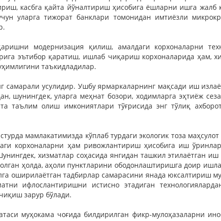
ириш, касбга қайта йўналтириш ҳисобига ёшларни ишга жалб 
чун уларга тижорат банклари томонидан имтиёзли микрок
р.
аришни модернизация қилиш, амалдаги корхоналарни техн
ига эътибор қаратиш, ишлаб чиқариш корхоналарида ҳам, хи
уҳимлигини таъкидладилар.
 самарали усулидир. Ушбу ярмаркаларнинг мақсади иш излаё
, шунингдек, уларга меҳнат бозори, ходимларга эҳтиёж сеза
а таълим олиш имкониятлари тўғрисида энг тўлиқ ахборо
астурда мамлакатимизда кўплаб турдаги экологик тоза маҳсуло
рдаги корхоналарни ҳам ривожлантириш ҳисобига иш ўринла
Шунингдек, хизматлар соҳасида янгидан ташкил этилаётган иш
 олган ҳолда, аҳоли пунктларини ободонлаштиришга доир ишл
га оширилаётган тадбирлар самарасини янада юксалтириш му
иатни ифлослантиришни истисно этадиган технологияларда
чиқиш зарур бўлади.
таси муҳокама чоғида билдирилган фикр-мулоҳазаларни иноб