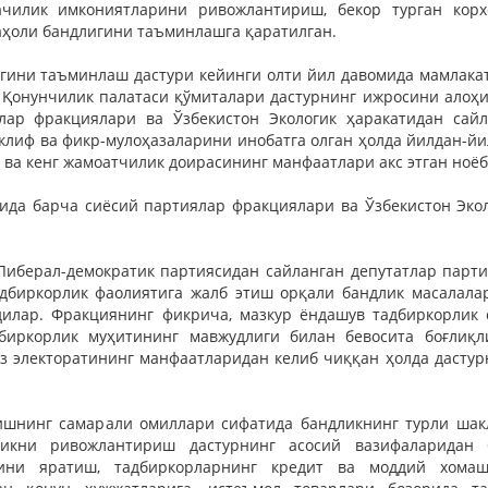
ачилик имкониятларини ривожлантириш, бекор турган кор
аҳоли бандлигини таъминлашга қаратилган.
гини таъминлаш дастури кейинги олти йил давомида мамлака
 Қонунчилик палатаси қўмиталари дастурнинг ижросини алоҳи
лар фракциялари ва Ўзбекистон Экологик ҳаракатидан сайл
таклиф ва фикр-мулоҳазаларини инобатга олган ҳолда йилдан-й
и ва кенг жамоатчилик доирасининг манфаатлари акс этган ноё
ида барча сиёсий партиялар фракциялари ва Ўзбекистон Эко
Либерал-демократик партиясидан сайланган депутатлар парт
адбиркорлик фаолиятига жалб этиш орқали бандлик масалала
дилар. Фракциянинг фикрича, мазкур ёндашув тадбиркорлик 
иркорлик муҳитининг мавжудлиги билан бевосита боғлиқли
 ўз электоратининг манфаатларидан келиб чиққан ҳолда дасту
шнинг самарали омиллари сифатида бандликнинг турли шакл
ликни ривожлантириш дастурнинг асосий вазифаларидан 
ини яратиш, тадбиркорларнинг кредит ва моддий хомаш