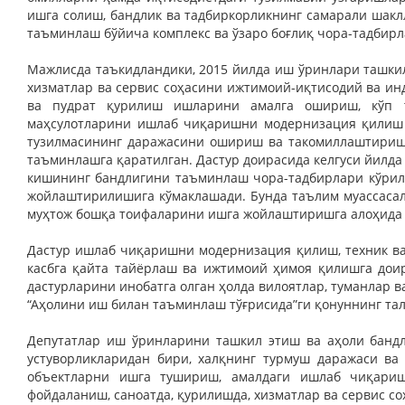
ишга солиш, бандлик ва тадбиркорликнинг самарали шак
таъминлаш бўйича комплекс ва ўзаро боғлиқ чора-тадби
Мажлисда таъкидландики, 2015 йилда иш ўринлари ташки
хизматлар ва сервис соҳасини ижтимоий-иқтисодий ва и
ва пудрат қурилиш ишларини амалга ошириш, кўп т
маҳсулотларини ишлаб чиқаришни модернизация қилиш д
тузилмасининг даражасини ошириш ва такомиллаштиришга
таъминлашга қаратилган. Дастур доирасида келгуси йилда 
кишининг бандлигини таъминлаш чора-тадбирлари кўрила
жойлаштирилишига кўмаклашади. Бунда таълим муассасал
муҳтож бошқа тоифаларини ишга жойлаштиришга алоҳида 
Дастур ишлаб чиқаришни модернизация қилиш, техник ва
касбга қайта тайёрлаш ва ижтимоий ҳимоя қилишга дои
дастурларини инобатга олган ҳолда вилоятлар, туманлар 
“Аҳолини иш билан таъминлаш тўғрисида”ги қонуннинг тал
Депутатлар иш ўринларини ташкил этиш ва аҳоли банд
устуворликларидан бири, халқнинг турмуш даражаси в
объектларни ишга тушириш, амалдаги ишлаб чиқариш
фойдаланиш, саноатда, қурилишда, хизматлар ва сервис 