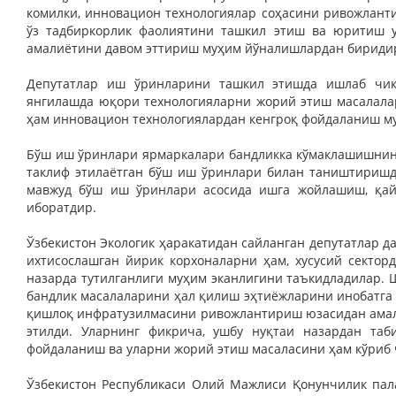
комилки, инновацион технологиялар соҳасини ривожлант
ўз тадбиркорлик фаолиятини ташкил этиш ва юритиш у
амалиётини давом эттириш муҳим йўналишлардан бириди
Депутатлар иш ўринларини ташкил этишда ишлаб чиқ
янгилашда юқори технологияларни жорий этиш масалалар
ҳам инновацион технологиялардан кенгроқ фойдаланиш м
Бўш иш ўринлари ярмаркалари бандликка кўмаклашишнинг
таклиф этилаётган бўш иш ўринлари билан таништиришдан
мавжуд бўш иш ўринлари асосида ишга жойлашиш, қайт
иборатдир.
Ўзбекистон Экологик ҳаракатидан сайланган депутатлар д
ихтисослашган йирик корхоналарни ҳам, хусусий секто
назарда тутилганлиги муҳим эканлигини таъкидладилар. 
бандлик масалаларини ҳал қилиш эҳтиёжларини инобатга
қишлоқ инфратузилмасини ривожлантириш юзасидан амал
этилди. Уларнинг фикрича, ушбу нуқтаи назардан таб
фойдаланиш ва уларни жорий этиш масаласини ҳам кўриб 
Ўзбекистон Республикаси Олий Мажлиси Қонунчилик пала