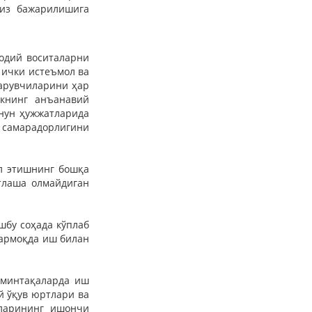
сиз бажарилишига
одий воситаларни
 ички истеъмол ва
арувчиларини ҳар
икнинг анъанавий
нун ҳужжатларида
 самарадорлигини
л этишнинг бошқа
тлаша олмайдиган
шбу соҳада кўплаб
тармоқда иш билан
 минтақаларда иш
й ўқув юртлари ва
лларининг ишончи