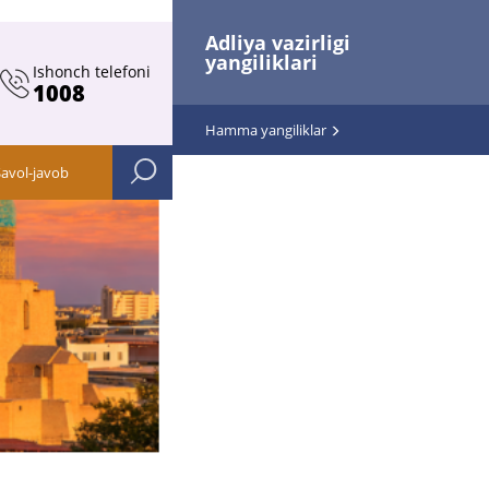
Adliya vazirligi
yangiliklari
Ishonch telefoni
1008
Hamma yangiliklar
Savol-javob