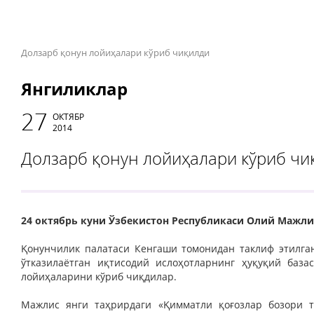
Долзарб қонун лойиҳалари кўриб чиқилди
Янгиликлар
27
ОКТЯБР
2014
Долзарб қонун лойиҳалари кўриб чи
24 октябрь куни Ўзбекистон Республикаси Олий Мажли
Қонунчилик палатаси Кенгаши томонидан таклиф этилга
ўтказилаётган иқтисодий ислоҳотларнинг ҳуқуқий баз
лойиҳаларини кўриб чиқдилар.
Мажлис янги таҳрирдаги «Қимматли қоғозлар бозори т