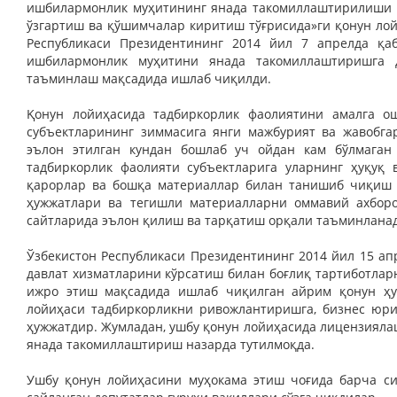
ишбилармонлик муҳитининг янада такомиллаштирилиши м
ўзгартиш ва қўшимчалар киритиш тўғрисида»ги қонун лой
Республикаси Президентининг 2014 йил 7 апрелда қаб
ишбилармонлик муҳитини янада такомиллаштиришга 
таъминлаш мақсадида ишлаб чиқилди.
Қонун лойиҳасида тадбиркорлик фаолиятини амалга о
субъектларининг зиммасига янги мажбурият ва жавобг
эълон этилган кундан бошлаб уч ойдан кам бўлмаган 
тадбиркорлик фаолияти субъектларига уларнинг ҳуқуқ 
қарорлар ва бошқа материаллар билан танишиб чиқиш 
ҳужжатлари ва тегишли материалларни оммавий ахборо
сайтларида эълон қилиш ва тарқатиш орқали таъминлана
Ўзбекистон Республикаси Президентининг 2014 йил 15 а
давлат хизматларини кўрсатиш билан боғлиқ тартиботла
ижро этиш мақсадида ишлаб чиқилган айрим қонун ҳу
лойиҳаси тадбиркорликни ривожлантиришга, бизнес юр
ҳужжатдир. Жумладан, ушбу қонун лойиҳасида лицензияла
янада такомиллаштириш назарда тутилмоқда.
Ушбу қонун лойиҳасини муҳокама этиш чоғида барча си