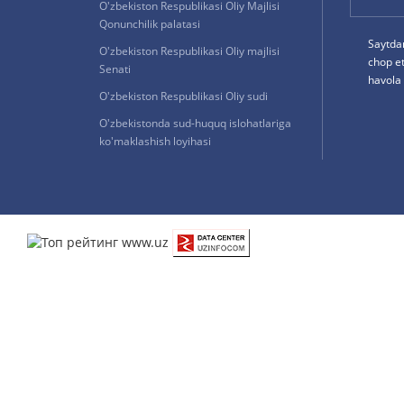
O'zbekiston Respublikasi Oliy Majlisi
Qonunchilik palatasi
Saytda
O'zbekiston Respublikasi Oliy majlisi
chop e
Senati
havola 
O'zbekiston Respublikasi Oliy sudi
O'zbekistonda sud-huquq islohatlariga
ko'maklashish loyihasi