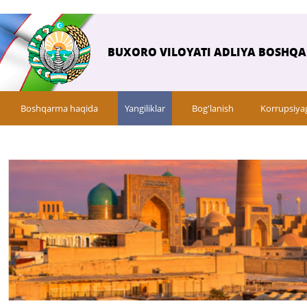
BUXORO VILOYATI ADLIYA BOSHQ
Boshqarma haqida
Yangiliklar
Bog'lanish
Korrupsiya
Savol-javob