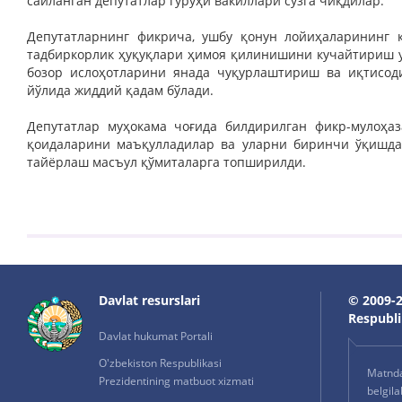
сайланган депутатлар гуруҳи вакиллари сўзга чиқдилар.
Депутатларнинг фикрича, ушбу қонун лойиҳаларининг 
тадбиркорлик ҳуқуқлари ҳимоя қилинишини кучайтириш 
бозор ислоҳотларини янада чуқурлаштириш ва иқтисо
йўлида жиддий қадам бўлади.
Депутатлар муҳокама чоғида билдирилган фикр-мулоҳа
қоидаларини маъқулладилар ва уларни биринчи ўқишда
тайёрлаш масъул қўмиталарга топширилди.
Davlat resurslari
© 2009-2
Respublik
Davlat hukumat Portali
O'zbekiston Respublikasi
Matnda 
Prezidentining matbuot xizmati
belgil