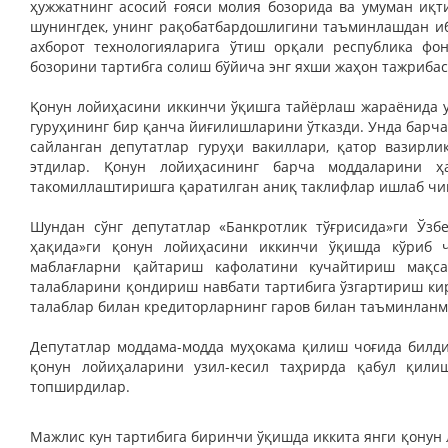
ҳужжатнинг асосий ғояси молия бозорида ва умуман иқ
шунингдек, унинг рақобатбардошлигини таъминлашдан и
ахборот технологияларига ўтиш орқали республика фо
бозорини тартибга солиш бўйича энг яхши жаҳон тажриба
Қонун лойиҳасини иккинчи ўқишга тайёрлаш жараёнида у
гуруҳининг бир қанча йиғилишларини ўтказди. Унда барча
сайланган депутатлар гуруҳи вакиллари, қатор вазирли
этдилар. Қонун лойиҳасининг барча моддаларини 
такомиллаштиришга қаратилган аниқ таклифлар ишлаб чи
Шундан сўнг депутатлар «Банкротлик тўғрисида»ги Ўз
ҳақида»ги қонун лойиҳасини иккинчи ўқишда кўриб ч
маблағларни қайтариш кафолатини кучайтириш мақса
талабларини қондириш навбати тартибига ўзгартириш к
талаблар билан кредиторларнинг гаров билан таъминланм
Депутатлар моддама-модда муҳокама қилиш чоғида билди
қонун лойиҳаларини узил-кесил таҳрирда қабул қили
топширдилар.
Мажлис кун тартибига биринчи ўқишда иккита янги қонун