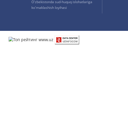
O'zbekistonda sud-huquq islohatlariga
ko'maklashish loyihasi