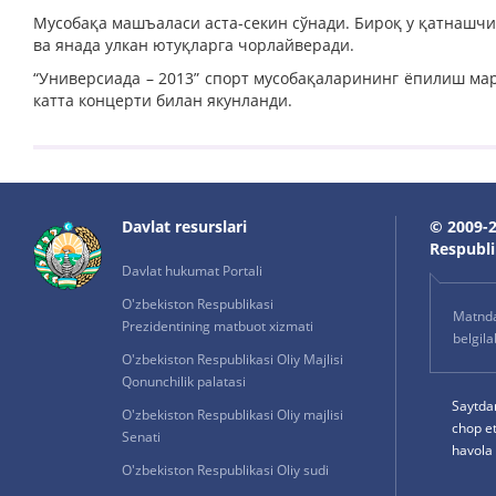
Мусобақа машъаласи аста-секин сўнади. Бироқ у қатнашчил
ва янада улкан ютуқларга чорлайверади.
“Универсиада – 2013” спорт мусобақаларининг ёпилиш м
катта концерти билан якунланди.
Davlat resurslari
© 2009-2
Respublik
Davlat hukumat Portali
O'zbekiston Respublikasi
Matnda 
Prezidentining matbuot xizmati
belgil
O'zbekiston Respublikasi Oliy Majlisi
Qonunchilik palatasi
Saytda
O'zbekiston Respublikasi Oliy majlisi
chop e
Senati
havola 
O'zbekiston Respublikasi Oliy sudi