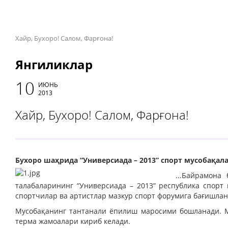
Хайр, Бухоро! Салом, Фарғона!
Янгиликлар
10
ИЮНЬ
2013
Хайр, Бухоро! Салом, Фарғона!
Бухоро шаҳрида “Универсиада – 2013” спорт мусобақал
...Байрамона
талабаларининг “Универсиада – 2013” республика спор
спортчилар ва артистлар мазкур спорт форумига бағишлан
Мусобақанинг тантанали ёпилиш маросими бошланади. М
терма жамоалари кириб келади.