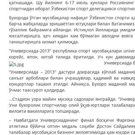
қатнашади. Шу йилнинг 6-17 июль кунлари Россиянинг
спортчидан иборат Ўзбекистон спорт делегацияси спортнин
Бухорода ўтган мусобақалар нафақат Ўзбекистон спорти ҳа
барча жабҳаларда эришаётган ютуқлари билан Ватанимиз
гўзаллик байрамига айланди. Истиқлол йилларида умидл
юксалтиришга, ҳеч кимдан кам бўлмаган авлодни вояга 
таништиришга хизмат қилмоқда.
“Универсиада-2013” республика спорт мусобақалари univers
корейс, япон, хитой тилида ёритилди. Уч кун давоми
Универсиада б
“Универсиада – 2013” дастури доирасида кўплаб мадан
санъат арбоблари билан учрашувлар, қадимий ва навқир
концертлар ташкил этилди. Айниқса, Бухоро маданий ма
ўчмас таассурот қолдирди.
...Стадион узра майин мусиқа садолари янграйди. “Униве
Уни бухоролик спортчилар олий ўқув-юртлари талабалар
вилояти вакилларига топширади.
– Навбатдаги Универсиаданинг финал босқичи Фарғона
атлетика бўйича олтин медаль соҳиби Достон Сайдалие
талабалар мусобақаси бизнинг вилоятимизда ҳам юқори с