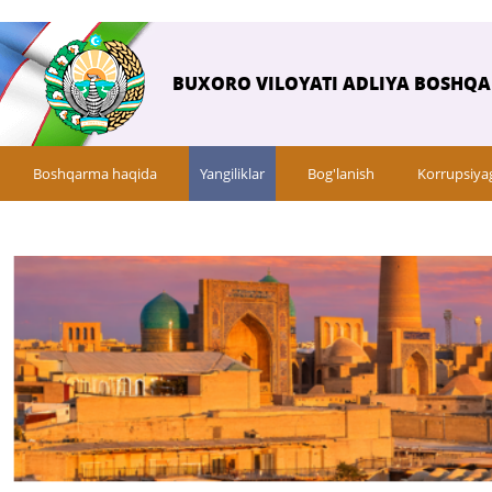
BUXORO VILOYATI ADLIYA BOSHQ
Boshqarma haqida
Yangiliklar
Bog'lanish
Korrupsiya
Savol-javob