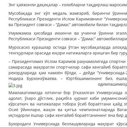
Энг ҳаяжонли дақиқалар – ғолибларни тақдирлаш маросим
Мусобақада энг кўп медаль жамғариб, биринчи ўринни
Республикаси Президенти Ислом Каримовнинг “Универсиад
ва Президент совғаси – “Дамас” автомобили билан тақдирл
Умумжамоа ҳисобида иккинчи ва учинчи ўринни эгалл
Республикаси Президенти совғаси – “Дамас” автомобиллар
Муросасиз курашлар остида ўтган мусобақаларда алоҳид
тенгқурлари орасида юқори натижаларга эришган бир гуру
– Президентимиз Ислом Каримов раҳнамолигида спортни 
самарасида маҳоратли спортчилар сафи кенгайиб бораёт
рекордларида ҳам намоён бўлди, – дейди “Универсиада-
Нодира Бурхонхўжаева. – Юртбошимизнинг биз, ёшл
одимлашимизд
Мамлакатимизда олтинчи бор ўтказилган Универсиада о
адолат, ўзаро дўстлик, рақибга ҳурмат каби умуминсо
кўрсаткич ва натижалари тобора ўсиб бораётгани қайд э
Осиё ўйинлари, жаҳон ва қитъа чемпионатларида Вата
иқтидорли ёшлар сафи кенгайиб бораётганининг яна бир 
Бухородаги Универсиада беллашувларида маҳорат кўрс