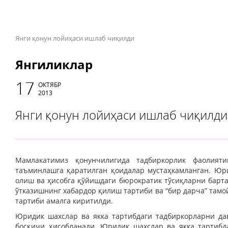
Янги қонун лойиҳаси ишлаб чиқилди
Янгиликлар
17
ОКТЯБР
2013
Янги қонун лойиҳаси ишлаб чиқилди
Мамлакатимиз қонунчилигида тадбиркорлик фаолия
таъминлашга қаратилган қоидалар мустаҳкамланган. Юри
олиш ва ҳисобга қўйишдаги бюрократик тўсиқларни барта
ўтказишнинг хабардор қилиш тартиби ва “бир дарча” там
тартиби амалга киритилди.
Юридик шахслар ва якка тартибдаги тадбиркорларни да
босқичи ҳисобланади. Юридик шахслар ва якка тартибда