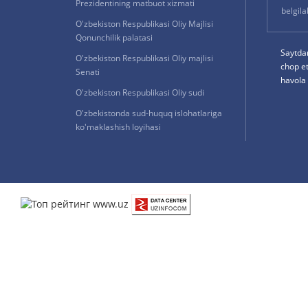
Prezidentining matbuot xizmati
belgil
O'zbekiston Respublikasi Oliy Majlisi
Qonunchilik palatasi
Saytda
O'zbekiston Respublikasi Oliy majlisi
chop e
Senati
havola 
O'zbekiston Respublikasi Oliy sudi
O'zbekistonda sud-huquq islohatlariga
ko'maklashish loyihasi