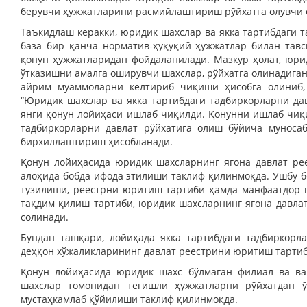
берувчи ҳужжатларини расмийлаштириш рўйхатга олувчи 
Таъкидлаш керакки, юридик шахслар ва якка тартибдаги 
база бир қанча норматив-ҳуқуқий ҳужжатлар билан тав
қонун ҳужжатларидан фойдаланилади. Мазкур ҳолат, юри
ўтказишни амалга оширувчи шахслар, рўйхатга олинадига
айрим муаммоларни келтириб чиқиши ҳисобга олиниб,
“Юридик шахслар ва якка тартибдаги тадбиркорларни дав
янги қонун лойиҳаси ишлаб чиқилди. Қонунни ишлаб чиқи
тадбиркорларни давлат рўйхатига олиш бўйича муноса
бирхиллаштириш ҳисобланади.
Қонун лойиҳасида юридик шахсларнинг ягона давлат ре
алоҳида бобда ифода этилиши таклиф қилинмоқда. Ушбу б
тузилиши, реестрни юритиш тартиби ҳамда манфаатдор 
тақдим қилиш тартиби, юридик шахсларнинг ягона давла
солинади.
Бундан ташқари, лойиҳада якка тартибдаги тадбиркорл
деҳқон хўжаликларининг давлат реестрини юритиш тартиб
Қонун лойиҳасида юридик шахс бўлмаган филиал ва ва
шахслар томонидан тегишли ҳужжатларни рўйхатдан ў
мустаҳкамлаб қўйилиши таклиф қилинмоқда.