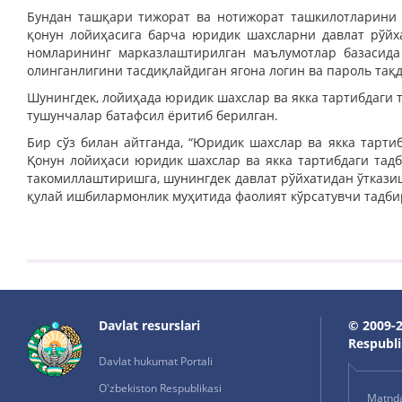
Бундан ташқари тижорат ва нотижорат ташкилотларини
қонун лойиҳасига барча юридик шахсларни давлат рўйх
номларининг марказлаштирилган маълумотлар базасида
олинганлигини тасдиқлайдиган ягона логин ва пароль тақ
Шунингдек, лойиҳада юридик шахслар ва якка тартибдаги 
тушунчалар батафсил ёритиб берилган.
Бир сўз билан айтганда, “Юридик шахслар ва якка тарти
Қонун лойиҳаси юридик шахслар ва якка тартибдаги тад
такомиллаштиришга, шунингдек давлат рўйхатидан ўтказ
қулай ишбилармонлик муҳитида фаолият кўрсатувчи тадби
Davlat resurslari
© 2009-2
Respublik
Davlat hukumat Portali
O'zbekiston Respublikasi
Matnda 