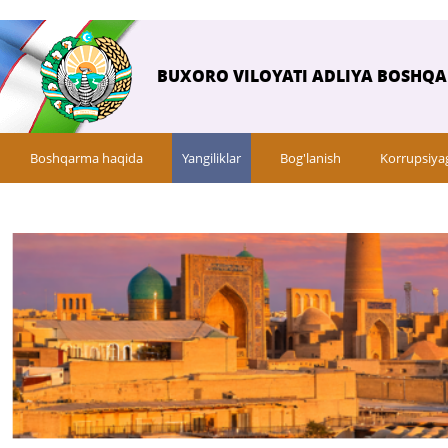
BUXORO VILOYATI ADLIYA BOSHQ
Boshqarma haqida
Yangiliklar
Bog'lanish
Korrupsiya
Savol-javob