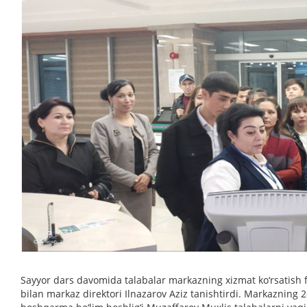
Sayyor dars davomida talabalar markazning xizmat ko‘rsatish faol
bilan markaz direktori Ilnazarov Aziz tanishtirdi. Markazning 