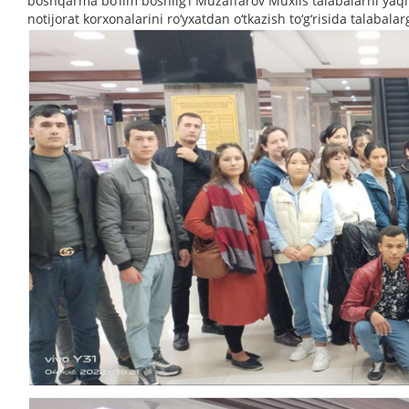
boshqarma bo‘lim boshlig‘i Muzaffarov Muxlis talabalarni yaqi
notijorat korxonalarini ro‘yxatdan o‘tkazish to‘g‘risida talabal