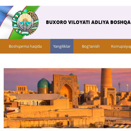
BUXORO VILOYATI ADLIYA BOSHQ
Boshqarma haqida
Yangiliklar
Bog'lanish
Korrupsiya
Savol-javob