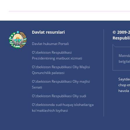
Davlat resurslari
© 2009-2
Respublik
Davlat hukumat Portali
O'zbekiston Respublikasi
Matnda 
Prezidentining matbuot xizmati
belgil
O'zbekiston Respublikasi Oliy Majlisi
Qonunchilik palatasi
Saytda
O'zbekiston Respublikasi Oliy majlisi
chop e
Senati
havola 
O'zbekiston Respublikasi Oliy sudi
O'zbekistonda sud-huquq islohatlariga
ko'maklashish loyihasi