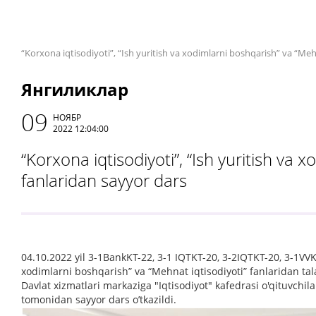
“Korxona iqtisodiyoti”, “Ish yuritish va xodimlarni boshqarish” va “Meh
Янгиликлар
09
НОЯБР
2022 12:04:00
“Korxona iqtisodiyoti”, “Ish yuritish va 
fanlaridan sayyor dars
04.10.2022 yil 3-1BankKT-22, 3-1 IQTKT-20, 3-2IQTKT-20, 3-1VVKT-
xodimlarni boshqarish” va “Mehnat iqtisodiyoti” fanlaridan ta
Davlat xizmatlari markaziga "Iqtisodiyot" kafedrasi o'qituvchil
tomonidan sayyor dars o’tkazildi.