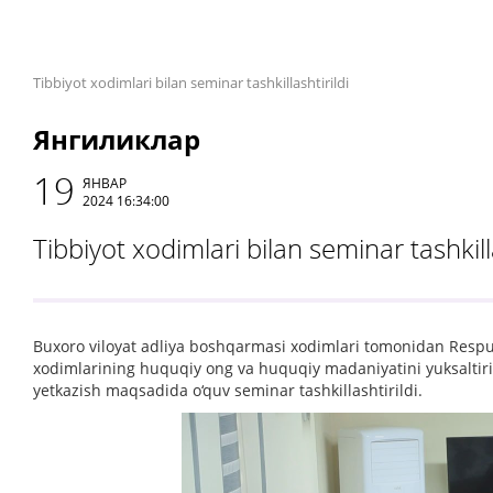
Tibbiyot xodimlari bilan seminar tashkillashtirildi
Янгиликлар
19
ЯНВАР
2024 16:34:00
Tibbiyot xodimlari bilan seminar tashkilla
Buxoro viloyat adliya boshqarmasi xodimlari tomonidan Respubl
xodimlarining huquqiy ong va huquqiy madaniyatini yuksaltir
yetkazish maqsadida o‘quv seminar tashkillashtirildi.