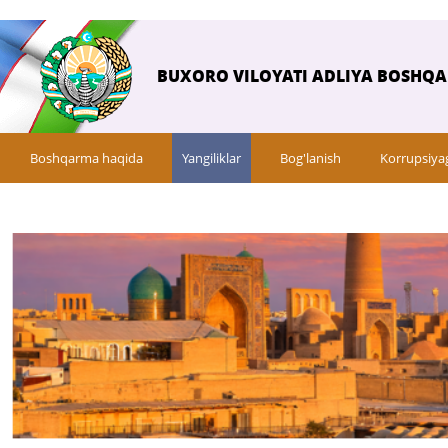
BUXORO VILOYATI ADLIYA BOSHQ
Boshqarma haqida
Yangiliklar
Bog'lanish
Korrupsiya
Savol-javob