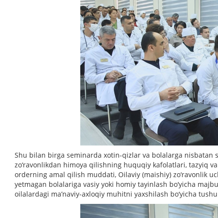
Shu bilan birga seminarda xotin-qizlar va bolalarga nisbatan sh
zo‘ravonlikdan himoya qilishning huquqiy kafolatlari, tazyiq 
orderning amal qilish muddati, Oilaviy (maishiy) zo‘ravonlik 
yetmagan bolalariga vasiy yoki homiy tayinlash bo‘yicha majb
oilalardagi ma’naviy-axloqiy muhitni yaxshilash bo‘yicha tushunt