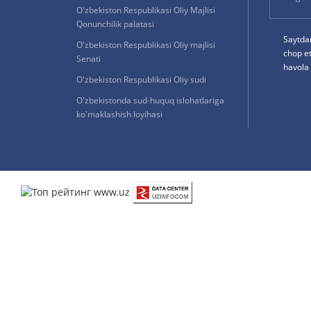
O'zbekiston Respublikasi Oliy Majlisi
Qonunchilik palatasi
Saytda
O'zbekiston Respublikasi Oliy majlisi
chop e
Senati
havola 
O'zbekiston Respublikasi Oliy sudi
O'zbekistonda sud-huquq islohatlariga
ko'maklashish loyihasi