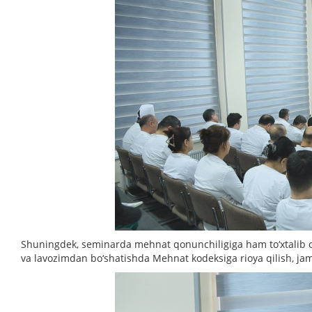
Shuningdek, seminarda mehnat qonunchiligiga ham to‘xtalib o‘ti
va lavozimdan bo‘shatishda Mehnat kodeksiga rioya qilish, jamo