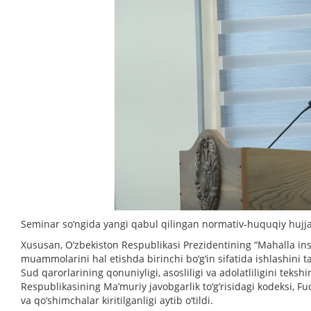
Seminar so‘ngida yangi qabul qilingan normativ-huquqiy hujjatla
Xususan, O‘zbekiston Respublikasi Prezidentining “Mahalla inst
muammolarini hal etishda birinchi bo‘g‘in sifatida ishlashini t
Sud qarorlarining qonuniyligi, asosliligi va adolatliligini teksh
Respublikasining Ma’muriy javobgarlik to‘g‘risidagi kodeksi, Fu
va qo‘shimchalar kiritilganligi aytib o‘tildi.