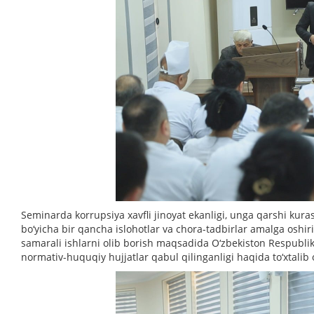
Seminarda korrupsiya xavfli jinoyat ekanligi, unga qarshi ku
bo‘yicha bir qancha islohotlar va chora-tadbirlar amalga oshir
samarali ishlarni olib borish maqsadida O‘zbekiston Respublik
normativ-huquqiy hujjatlar qabul qilinganligi haqida to‘xtalib o‘