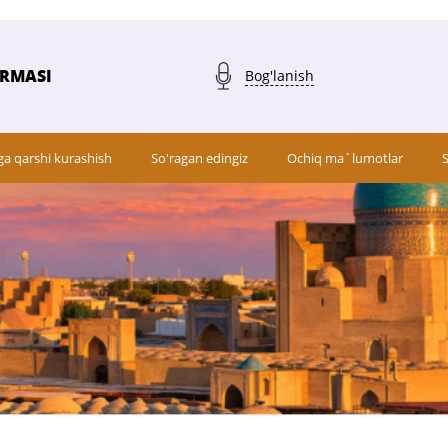
ARMASI
Bog'lanish
ga qarshi kurashish
So'ragan edingiz
Ochiq ma`lumotlar