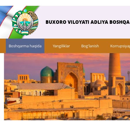
BUXORO VILOYATI ADLIYA BOSHQ
Boshqarma haqida
Yangiliklar
Bog'lanish
Korrupsiya