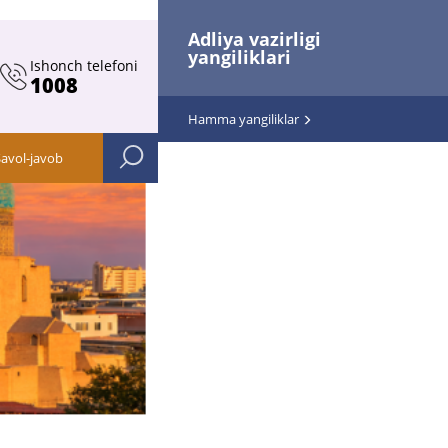
Adliya vazirligi
yangiliklari
Ishonch telefoni
1008
Hamma yangiliklar
Savol-javob