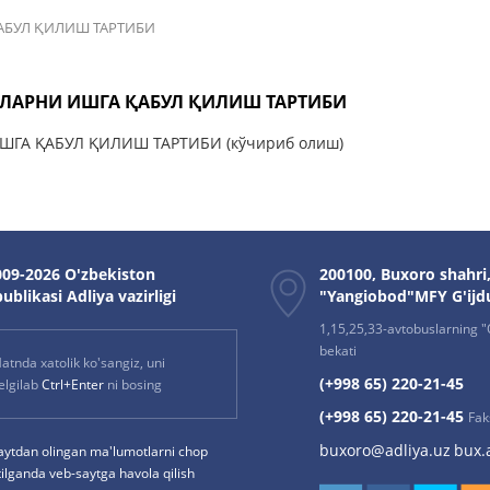
АБУЛ ҚИЛИШ ТАРТИБИ
ЛАРНИ ИШГА ҚАБУЛ ҚИЛИШ ТАРТИБИ
ГА ҚАБУЛ ҚИЛИШ ТАРТИБИ (
кўчириб олиш
)
09-2026 O'zbekiston
200100, Buxoro shahri
ublikasi Adliya vazirligi
"Yangiobod"MFY G'ijd
1,15,25,33-avtobuslarning "O
bekati
atnda xatolik ko'sangiz, uni
(+998 65) 220-21-45
elgilab
Ctrl+Enter
ni bosing
(+998 65) 220-21-45
Fak
buxoro@adliya.uz
bux.
aytdan olingan ma'lumotlarni chop
tilganda veb-saytga havola qilish