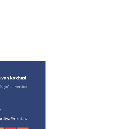
,
uvon ko'chasi
siyo" universiteti
s
adliya@exat.uz