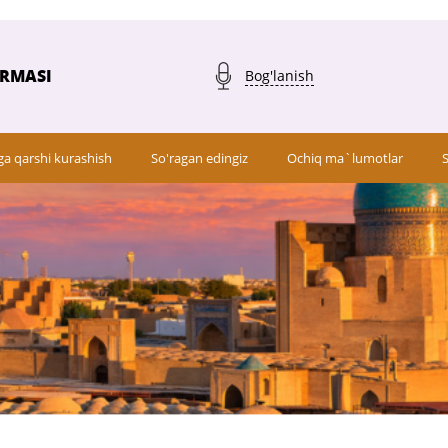
ARMASI
Bog'lanish
ga qarshi kurashish
So'ragan edingiz
Ochiq ma`lumotlar