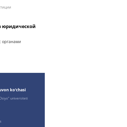
стиции
ов юридической
с органами
,
uvon ko'chasi
siyo" universiteti
s