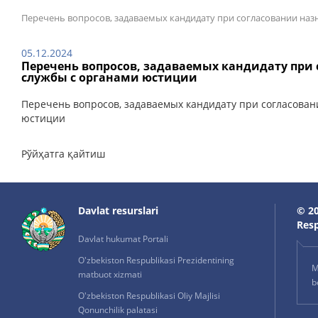
Перечень вопросов, задаваемых кандидату при согласовании на
05.12.2024
Перечень вопросов, задаваемых кандидату при
службы с органами юстиции
Перечень вопросов, задаваемых кандидату при согласова
юстиции
Рўйҳатга қайтиш
Davlat resurslari
© 20
Resp
Davlat hukumat Portali
O'zbekiston Respublikasi Prezidentining
M
matbuot xizmati
b
O'zbekiston Respublikasi Oliy Majlisi
Qonunchilik palatasi