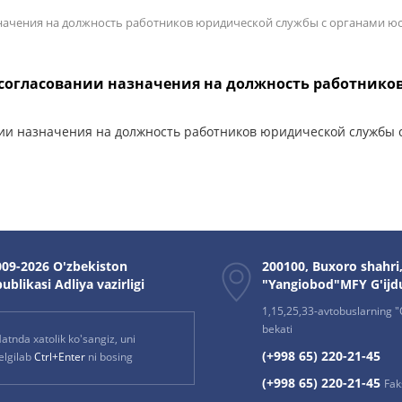
значения на должность работников юридической службы с органами ю
 согласовании назначения на должность работник
нии назначения на должность работников юридической службы 
09-2026 O'zbekiston
200100, Buxoro shahri
ublikasi Adliya vazirligi
"Yangiobod"MFY G'ijd
1,15,25,33-avtobuslarning "O
bekati
atnda xatolik ko'sangiz, uni
(+998 65) 220-21-45
elgilab
Ctrl+Enter
ni bosing
(+998 65) 220-21-45
Fak