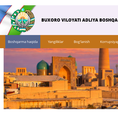
BUXORO VILOYATI ADLIYA BOSHQ
Boshqarma haqida
Yangiliklar
Bog'lanish
Korrupsiya