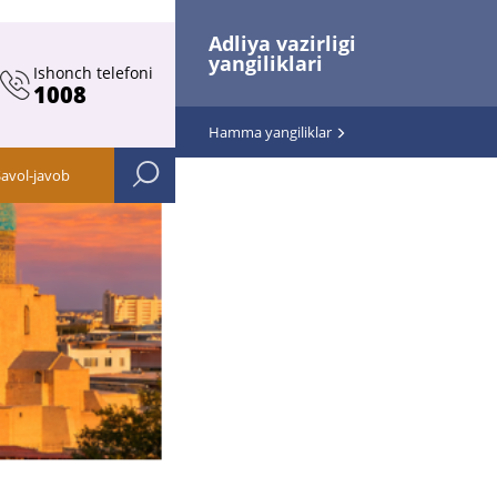
Adliya vazirligi
yangiliklari
Ishonch telefoni
1008
Hamma yangiliklar
Savol-javob