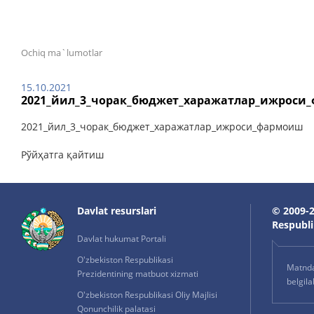
Ochiq ma`lumotlar
15.10.2021
2021_йил_3_чорак_бюджет_харажатлар_ижроси
2021_йил_3_чорак_бюджет_харажатлар_ижроси_фармоиш
Рўйҳатга қайтиш
Davlat resurslari
© 2009-2
Respublik
Davlat hukumat Portali
O'zbekiston Respublikasi
Matnda 
Prezidentining matbuot xizmati
belgil
O'zbekiston Respublikasi Oliy Majlisi
Qonunchilik palatasi