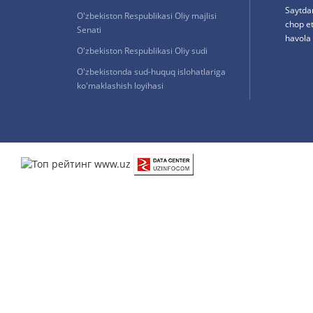
Saytda
O'zbekiston Respublikasi Oliy majlisi
chop e
Senati
havola 
O'zbekiston Respublikasi Oliy sudi
O'zbekistonda sud-huquq islohatlariga
ko'maklashish loyihasi