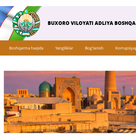
BUXORO VILOYATI ADLIYA BOSHQ
Boshqarma haqida
Yangiliklar
Bog'lanish
Korrupsiya
Savol-javob