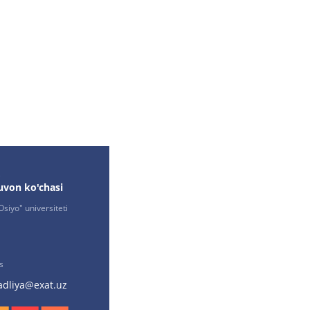
,
uvon ko'chasi
siyo" universiteti
s
adliya@exat.uz