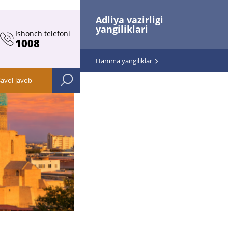
Adliya vazirligi
yangiliklari
Ishonch telefoni
1008
Hamma yangiliklar
Savol-javob