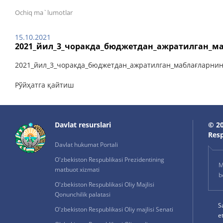
Ochiq ma`lumotlar
15.10.2021
2021_йил_3_чоракда_бюджетдан_ажратилган_ма
2021_йил_3_чоракда_бюджетдан_ажратилган_маблағларнин
Рўйҳатга қайтиш
Davlat resurslari
© 20
Resp
Davlat hukumat Portali
O'zbekiston Respublikasi Prezidentining
M
matbuot xizmati
b
O'zbekiston Respublikasi Oliy Majlisi
Qonunchilik palatasi
S
O'zbekiston Respublikasi Oliy majlisi Senati
e