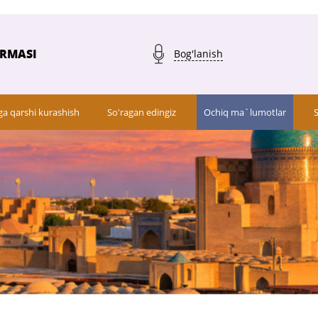
ARMASI
Bog'lanish
ga qarshi kurashish
So'ragan edingiz
Ochiq ma`lumotlar