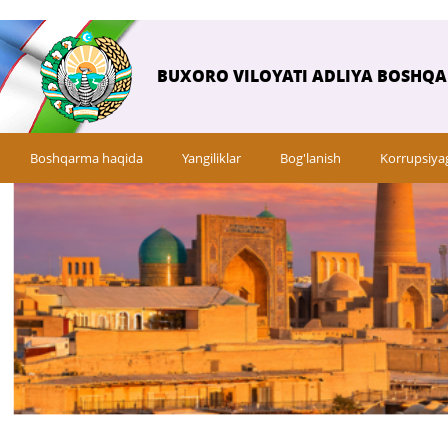
BUXORO VILOYATI ADLIYA BOSHQ
Boshqarma haqida
Yangiliklar
Bog'lanish
Korrupsiya