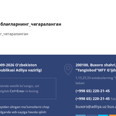
блағларнинг_чегараланган
г_чегараланган
09-2026 O'zbekiston
200100, Buxoro shahri
ublikasi Adliya vazirligi
"Yangiobod"MFY G'ijd
1,15,25,33-avtobuslarning "O
bekati
atnda xatolik ko'sangiz, uni
(+998 65) 220-21-45
elgilab
Ctrl+Enter
ni bosing
(+998 65) 220-21-45
Fak
buxoro@adliya.uz
bux.
aytdan olingan ma'lumotlarni chop
tilganda veb-saytga havola qilish