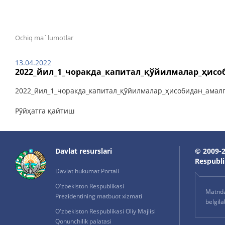
Ochiq ma`lumotlar
13.04.2022
2022_йил_1_чоракда_капитал_қўйилмалар_ҳис
2022_йил_1_чоракда_капитал_қўйилмалар_ҳисобидан_амал
Рўйҳатга қайтиш
Davlat resurslari
© 2009-2
Respublik
Davlat hukumat Portali
O'zbekiston Respublikasi
Matnda 
Prezidentining matbuot xizmati
belgil
O'zbekiston Respublikasi Oliy Majlisi
Qonunchilik palatasi