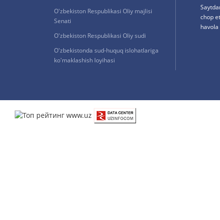
Saytda
O'zbekiston Respublikasi Oliy majlisi
chop e
Senati
havola 
O'zbekiston Respublikasi Oliy sudi
O'zbekistonda sud-huquq islohatlariga
ko'maklashish loyihasi