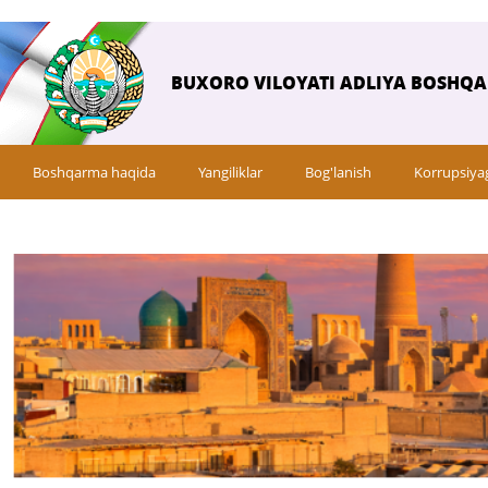
BUXORO VILOYATI ADLIYA BOSHQ
Boshqarma haqida
Yangiliklar
Bog'lanish
Korrupsiya
Savol-javob