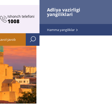
Adliya vazirligi
yangiliklari
Ishonch telefoni
1008
Hamma yangiliklar
Savol-javob