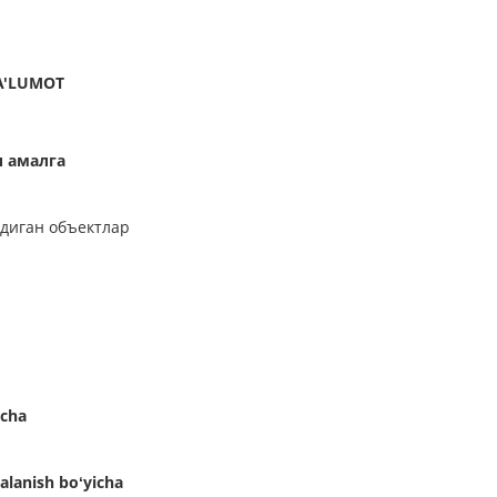
 MA'LUMOT
и амалга
диган объектлар
icha
dalanish boʻyicha