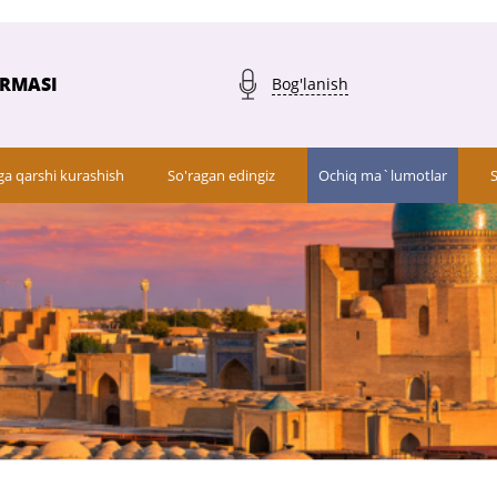
ARMASI
Bog'lanish
ga qarshi kurashish
So'ragan edingiz
Ochiq ma`lumotlar