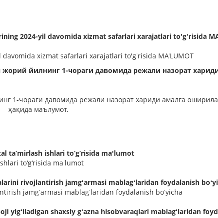
ining 2024-yil davomida xizmat safarlari xarajatlari to'g'risida
l davomida xizmat safarlari xarajatlari to'g'risida MA'LUMOT
 жорий йилнинг 1-чораги давомида режали назорат харид
инг 1-чораги давомида режали назорат хариди амалга оширила
ҳақида маълумот.
al ta’mirlash ishlari to‘g‘risida ma'lumot
shlari to‘g‘risida ma'lumot
arini rivojlantirish jamgʻarmasi mablagʻlaridan foydalanish boʻy
antirish jamgʻarmasi mablagʻlaridan foydalanish boʻyicha
oji yigʻiladigan shaxsiy gʻazna hisobvaraqlari mablagʻlaridan foy