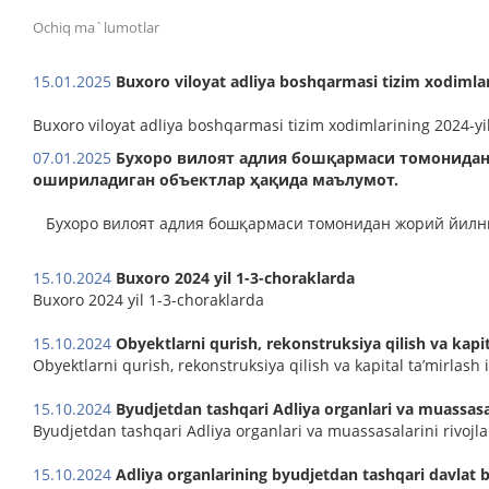
Ochiq ma`lumotlar
15.01.2025
Buxoro viloyat adliya boshqarmasi tizim xodimlar
Buxoro viloyat adliya boshqarmasi tizim xodimlarining 2024-yi
07.01.2025
Бухоро вилоят адлия бошқармаси томонидан
ошириладиган объектлар ҳақида маълумот.
Бухоро вилоят адлия бошқармаси томонидан жорий йилн
15.10.2024
Buxoro 2024 yil 1-3-choraklarda
Buxoro 2024 yil 1-3-choraklarda
15.10.2024
Obyektlarni qurish, rekonstruksiya qilish va kapit
Obyektlarni qurish, rekonstruksiya qilish va kapital ta’mirlash i
15.10.2024
Byudjetdan tashqari Adliya organlari va muassasal
Byudjetdan tashqari Adliya organlari va muassasalarini rivojl
15.10.2024
Adliya organlarining byudjetdan tashqari davlat b