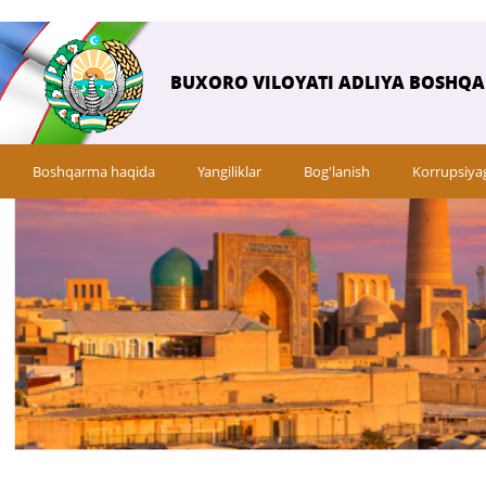
BUXORO VILOYATI ADLIYA BOSHQ
Boshqarma haqida
Yangiliklar
Bog'lanish
Korrupsiya