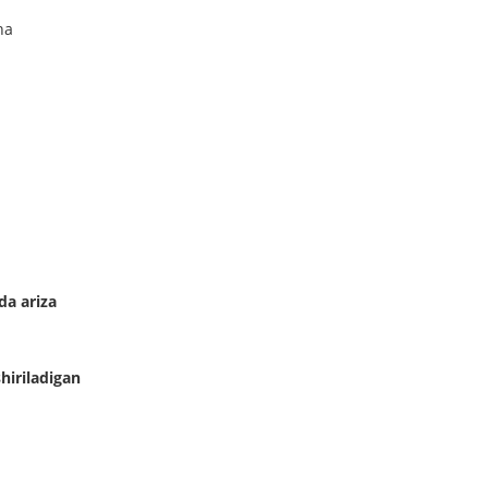
cha
da ariza
hiriladigan