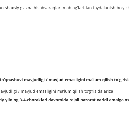
gan shaxsiy gʻazna hisobvaraqlari mablagʻlaridan foydalanish boʻyi
 to‘qnashuvi mavjudligi / mavjud emasligini ma’lum qilish to‘g‘risi
mavjudligi / mavjud emasligini ma’lum qilish to‘g‘risida ariza
 yilning 3-4-choraklari davomida rejali nazorat xaridi amalga os