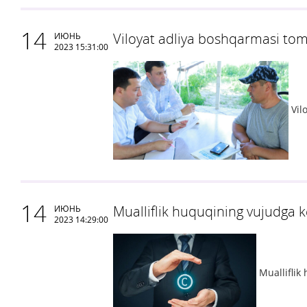
14
Viloyat adliya boshqarmasi tom
ИЮНЬ
2023 15:31:00
Vil
14
Mualliflik huquqining vujudga k
ИЮНЬ
2023 14:29:00
Mualliflik