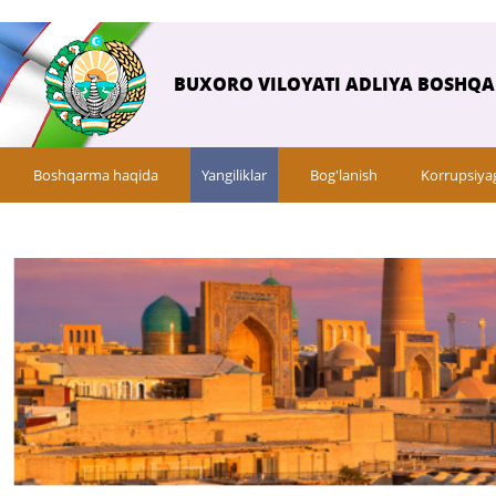
BUXORO VILOYATI ADLIYA BOSHQ
Boshqarma haqida
Yangiliklar
Bog'lanish
Korrupsiya
Savol-javob