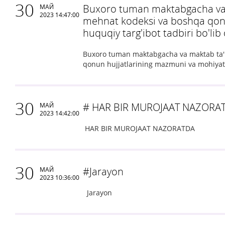
30
Buxoro tuman maktabgacha va ma
МАЙ
2023 14:47:00
mehnat kodeksi va boshqa qonu
huquqiy targ'ibot tadbiri bo'lib 
Buxoro tuman maktabgacha va maktab ta'li
qonun hujjatlarining mazmuni va mohiyati"
30
# HАR BIR MUROJААT NАZORА
МАЙ
2023 14:42:00
HАR BIR MUROJААT NАZORАTDА
30
#Jarayon
МАЙ
2023 10:36:00
Jarayon