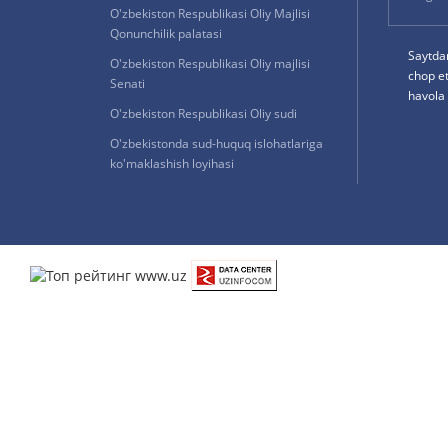
O'zbekiston Respublikasi Oliy Majlisi
Qonunchilik palatasi
Saytda
O'zbekiston Respublikasi Oliy majlisi
chop e
Senati
havola 
O'zbekiston Respublikasi Oliy sudi
O'zbekistonda sud-huquq islohatlariga
ko'maklashish loyihasi