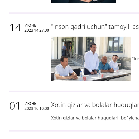
14
"Inson qadri uchun" tamoyili as
ИЮНЬ
2023 14:27:00
"In
01
Xotin qizlar va bolalar huquqla
ИЮНЬ
2023 16:10:00
Xotin qizlar va bolalar huquqlari bo`yich