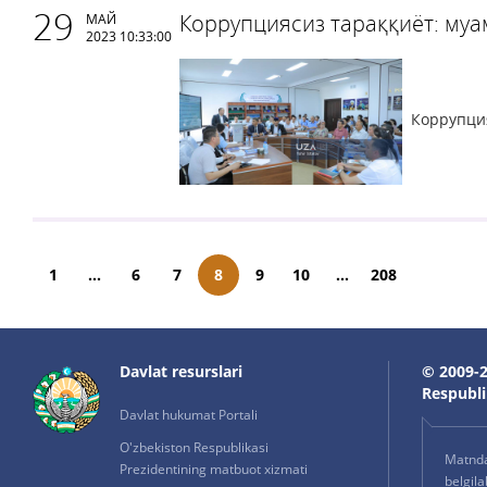
29
Коррупциясиз тараққиёт: му
МАЙ
2023 10:33:00
Коррупция
1
...
6
7
8
9
10
...
208
Davlat resurslari
© 2009-2
Respublik
Davlat hukumat Portali
O'zbekiston Respublikasi
Matnda 
Prezidentining matbuot xizmati
belgil